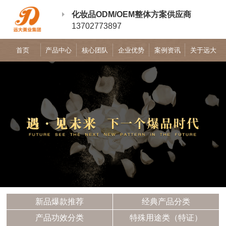
化妆品ODM/OEM整体方案供应商
13702773897
首页
产品中心
核心团队
企业优势
案例资讯
关于远大
新品爆款推荐
经典产品分类
产品功效分类
特殊用途类（特证）