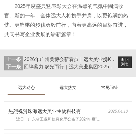
2025年度盛典暨表彰大会在温馨的气氛中圆满收
官。新的一年，全体远大人将携手并肩，以更饱满的热
忱、更铿锵的步伐勇毅前行，向着更高远的目标奋进，
共同书写企业发展的崭新篇章！
上一条
2026年广州美博会新看点｜远大美业携KB-120端粒修护黑科技，解锁美业抗皱新赛道
返回
列表
下一条
回眸蓄力 驭光而行｜远大美业集团2025年度大事记
远大动态
远大热文
常见问答
热烈祝贺珠海远大美业生物科技有
2025.04.10
近日，广东省工业和信息化厅公布了2024年度“...