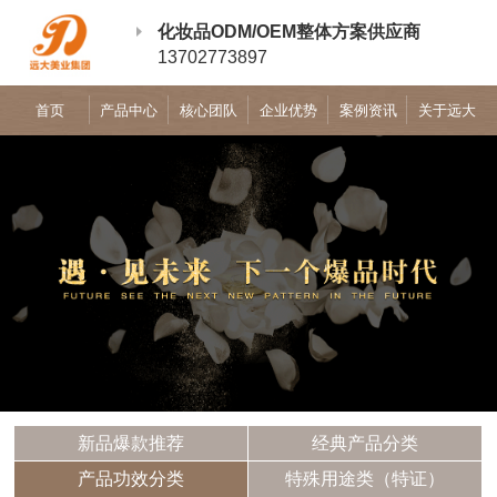
化妆品ODM/OEM整体方案供应商
13702773897
首页
产品中心
核心团队
企业优势
案例资讯
关于远大
新品爆款推荐
经典产品分类
产品功效分类
特殊用途类（特证）