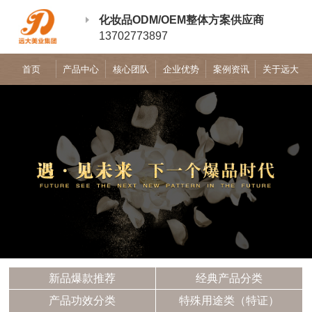
化妆品ODM/OEM整体方案供应商
13702773897
首页
产品中心
核心团队
企业优势
案例资讯
关于远大
新品爆款推荐
经典产品分类
产品功效分类
特殊用途类（特证）