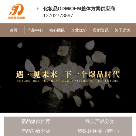
化妆品ODM/OEM整体方案供应商
13702773897
首页
产品中心
核心团队
企业优势
案例资讯
关于远大
新品爆款推荐
经典产品分类
产品功效分类
特殊用途类（特证）