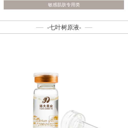
敏感肌肤专用类
-七叶树原液-