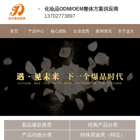
化妆品ODM/OEM整体方案供应商
13702773897
首页
产品中心
核心团队
企业优势
案例资讯
关于远大
新品爆款推荐
经典产品分类
产品功效分类
特殊用途类（特证）