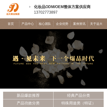
化妆品ODM/OEM整体方案供应商
13702773897
首页
产品中心
核心团队
企业优势
案例资讯
关于远大
新品爆款推荐
经典产品分类
产品功效分类
特殊用途类（特证）