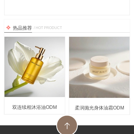
热品推荐
/ HOT PRODUCT
双连续相沐浴油ODM
柔润抛光身体油霜ODM