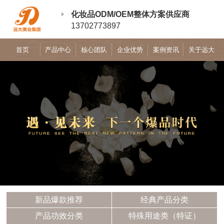
化妆品ODM/OEM整体方案供应商
13702773897
首页
产品中心
核心团队
企业优势
案例资讯
关于远大
新品爆款推荐
经典产品分类
产品功效分类
特殊用途类（特证）